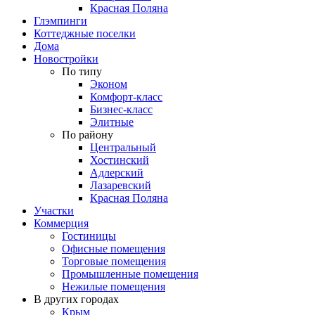
Красная Поляна
Глэмпинги
Коттеджные поселки
Дома
Новостройки
По типу
Эконом
Комфорт-класс
Бизнес-класс
Элитные
По району
Центральный
Хостинский
Адлерский
Лазаревский
Красная Поляна
Участки
Коммерция
Гостиницы
Офисные помещения
Торговые помещения
Промышленные помещения
Нежилые помещения
В других городах
Крым