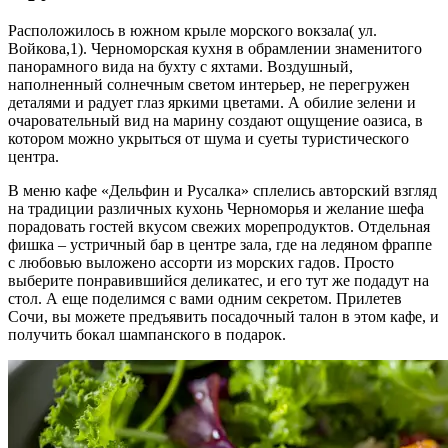
Расположилось в южном крыле морского вокзала( ул.
Войкова,1). Черноморская кухня в обрамлении знаменитого
панорамного вида на бухту с яхтами. Воздушный,
наполненный солнечным светом интерьер, не перегружен
деталями и радует глаз яркими цветами. А обилие зелени и
очаровательный вид на марину создают ощущение оазиса, в
котором можно укрыться от шума и суеты туристического
центра.
В меню кафе «Дельфин и Русалка» сплелись авторский взгляд
на традиции различных кухонь Черноморья и желание шефа
порадовать гостей вкусом свежих морепродуктов. Отдельная
фишка – устричный бар в центре зала, где на ледяном фраппе
с любовью выложено ассорти из морских гадов. Просто
выберите понравившийся деликатес, и его тут же подадут на
стол. А еще поделимся с вами одним секретом. Прилетев
Сочи, вы можете предъявить посадочный талон в этом кафе, и
получить бокал шампанского в подарок.