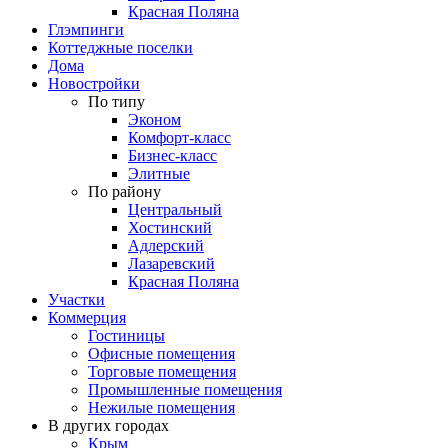
Красная Поляна
Глэмпинги
Коттеджные поселки
Дома
Новостройки
По типу
Эконом
Комфорт-класс
Бизнес-класс
Элитные
По району
Центральный
Хостинский
Адлерский
Лазаревский
Красная Поляна
Участки
Коммерция
Гостиницы
Офисные помещения
Торговые помещения
Промышленные помещения
Нежилые помещения
В других городах
Крым