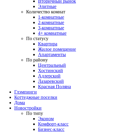
Вторичный рынок
Элитные
Количество комнат
1-комнатные
2-комнатные
3-комнатные
4+ комнатные
По статусу
Квартира
Жилое помещение
Апартаменты
По району
Центральный
Хостинский
Адлерский
Лазаревский
Красная Поляна
Глэмпинги
Коттеджные поселки
Дома
Новостройки
По типу
Эконом
Комфорт-класс
Бизнес-класс