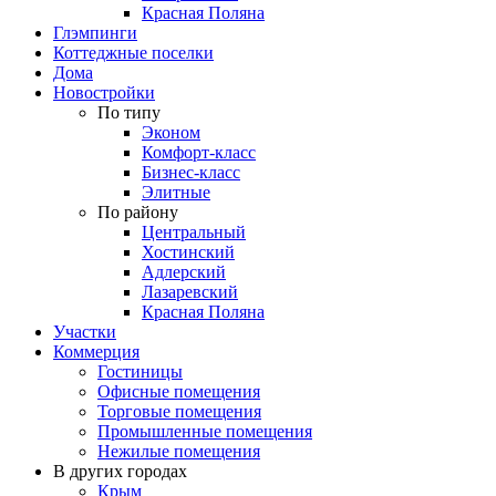
Красная Поляна
Глэмпинги
Коттеджные поселки
Дома
Новостройки
По типу
Эконом
Комфорт-класс
Бизнес-класс
Элитные
По району
Центральный
Хостинский
Адлерский
Лазаревский
Красная Поляна
Участки
Коммерция
Гостиницы
Офисные помещения
Торговые помещения
Промышленные помещения
Нежилые помещения
В других городах
Крым