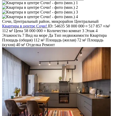
Сочи
,
Центральный район
,
микрорайон Центральный
Квартира в центре Сочи!
ID: 54635
58 000 000 ¤
517 857 ¤/м²
112 м²
Цена
58 000 000 ¤
Количество комнат
3
Этаж
4
Этажность
7
Вид на море
Да
Тип недвижимости
Квартира
Площадь (общая)
112 м²
Площадь (жилая)
72 м²
Площадь
(кухня)
40 м²
Отделка
Ремонт