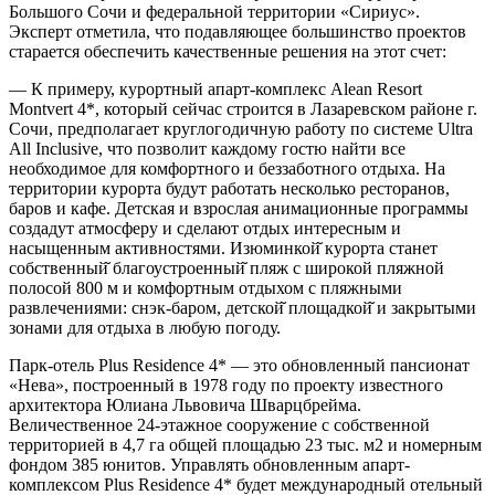
Большого Сочи и федеральной территории «Сириус».
Эксперт отметила, что подавляющее большинство проектов
старается обеспечить качественные решения на этот счет:
— К примеру, курортный апарт-комплекс Alean Resort
Montvert 4*, который сейчас строится в Лазаревском районе г.
Сочи, предполагает круглогодичную работу по системе Ultra
All Inclusive, что позволит каждому гостю найти все
необходимое для комфортного и беззаботного отдыха. На
территории курорта будут работать несколько ресторанов,
баров и кафе. Детская и взрослая анимационные программы
создадут атмосферу и сделают отдых интересным и
насыщенным активностями. Изюминкой̆ курорта станет
собственный̆ благоустроенный̆ пляж с широкой пляжной
полосой 800 м и комфортным отдыхом с пляжными
развлечениями: снэк-баром, детской̆ площадкой̆ и закрытыми
зонами для отдыха в любую погоду.
Парк-отель Plus Residence 4* — это обновленный пансионат
«Нева», построенный в 1978 году по проекту известного
архитектора Юлиана Львовича Шварцбрейма.
Величественное 24-этажное сооружение с собственной
территорией в 4,7 га общей площадью 23 тыс. м2 и номерным
фондом 385 юнитов. Управлять обновленным апарт-
комплексом Plus Residence 4* будет международный отельный