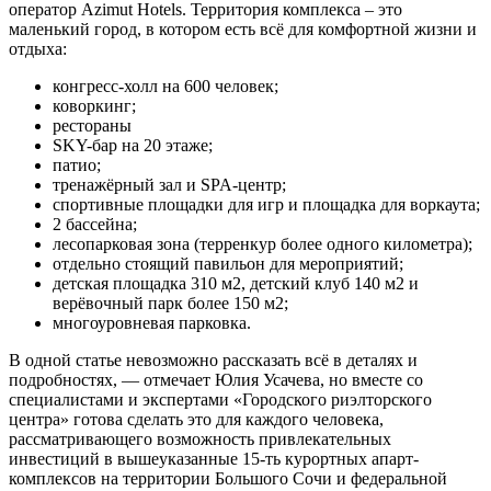
оператор Azimut Hotels. Территория комплекса – это
маленький город, в котором есть всё для комфортной жизни и
отдыха:
конгресс-холл на 600 человек;
коворкинг;
рестораны
SKY-бар на 20 этаже;
патио;
тренажёрный зал и SPA-центр;
спортивные площадки для игр и площадка для воркаута;
2 бассейна;
лесопарковая зона (терренкур более одного километра);
отдельно стоящий павильон для мероприятий;
детская площадка 310 м2, детский клуб 140 м2 и
верёвочный парк более 150 м2;
многоуровневая парковка.
В одной статье невозможно рассказать всё в деталях и
подробностях, — отмечает Юлия Усачева, но вместе со
специалистами и экспертами «Городского риэлторского
центра» готова сделать это для каждого человека,
рассматривающего возможность привлекательных
инвестиций в вышеуказанные 15-ть курортных апарт-
комплексов на территории Большого Сочи и федеральной