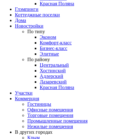
Красная Поляна
Глэмпинги
Коттеджные поселки
Дома
Новостройки
По типу
Эконом
Комфорт-класс
Бизнес-класс
Элитные
По району
Центральный
Хостинский
Адлерский
Лазаревский
Красная Поляна
Участки
Коммерция
Гостиницы
Офисные помещения
Торговые помещения
Промышленные помещения
Нежилые помещения
В других городах
Крым