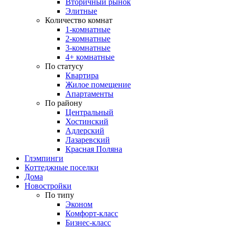
Вторичный рынок
Элитные
Количество комнат
1-комнатные
2-комнатные
3-комнатные
4+ комнатные
По статусу
Квартира
Жилое помещение
Апартаменты
По району
Центральный
Хостинский
Адлерский
Лазаревский
Красная Поляна
Глэмпинги
Коттеджные поселки
Дома
Новостройки
По типу
Эконом
Комфорт-класс
Бизнес-класс