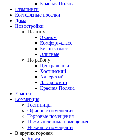
Красная Поляна
Глэмпинги
Коттеджные поселки
Дома
Новостройки
По типу
Эконом
Комфорт-класс
Бизнес-класс
Элитные
По району
Центральный
Хостинский
Адлерский
Лазаревский
Красная Поляна
Участки
Коммерция
Гостиницы
Офисные помещения
Торговые помещения
Промышленные помещения
Нежилые помещения
В других городах
Крым