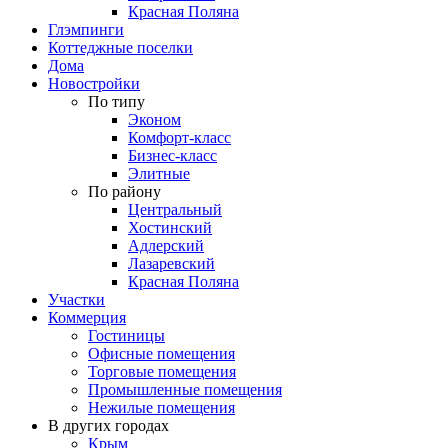
Красная Поляна
Глэмпинги
Коттеджные поселки
Дома
Новостройки
По типу
Эконом
Комфорт-класс
Бизнес-класс
Элитные
По району
Центральный
Хостинский
Адлерский
Лазаревский
Красная Поляна
Участки
Коммерция
Гостиницы
Офисные помещения
Торговые помещения
Промышленные помещения
Нежилые помещения
В других городах
Крым