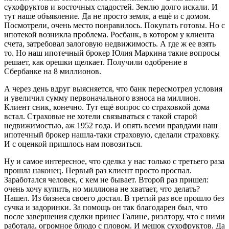
сухофруктов и восточных сладостей. Землю долго искали. И
тут наше объявление. Да не просто земля, а ещё и с домом.
Посмотрели, очень место понравилось. Покупать готовы. Но с
ипотекой возникла проблема. Росбанк, в котором у клиента
счета, затребовал залоговую недвижимость. А где ж ее взять
то. Но наш ипотечный брокер Юлия Маркина такие вопросы
решает, как орешки щелкает. Получили одобрение в
Сбербанке на 8 миллионов.
А через день вдруг выясняется, что банк пересмотрел условия
и увеличил сумму первоначального взноса на миллион.
Клиент сник, конечно. Тут ещё вопрос со страховкой дома
встал. Страховые не хотели связываться с такой старой
недвижимостью, аж 1952 года. И опять всеми правдами наш
ипотечный брокер нашла-таки страховую, сделали страховку.
И с оценкой пришлось нам повозиться.
Ну и самое интересное, что сделка у нас только с третьего раза
прошла наконец. Первый раз клиент просто проспал.
Заработался человек, с кем не бывает. Второй раз пришел:
очень хочу купить, но миллиона не хватает, что делать?
Нашел. Из бизнеса своего достал. В третий раз все прошло без
сучка и задоринки. За помощь он так благодарен был, что
после завершения сделки принес Галине, риэлтору, что с ними
работала, огромное блюдо с пловом. И мешок сухофруктов. Да