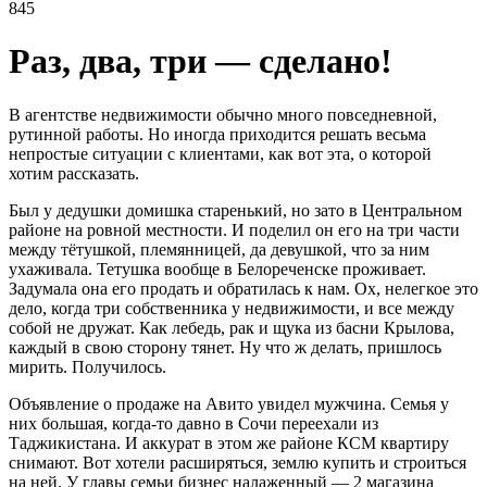
845
Раз, два, три — сделано!
В агентстве недвижимости обычно много повседневной,
рутинной работы. Но иногда приходится решать весьма
непростые ситуации с клиентами, как вот эта, о которой
хотим рассказать.
Был у дедушки домишка старенький, но зато в Центральном
районе на ровной местности. И поделил он его на три части
между тётушкой, племянницей, да девушкой, что за ним
ухаживала. Тетушка вообще в Белореченске проживает.
Задумала она его продать и обратилась к нам. Ох, нелегкое это
дело, когда три собственника у недвижимости, и все между
собой не дружат. Как лебедь, рак и щука из басни Крылова,
каждый в свою сторону тянет. Ну что ж делать, пришлось
мирить. Получилось.
Объявление о продаже на Авито увидел мужчина. Семья у
них большая, когда-то давно в Сочи переехали из
Таджикистана. И аккурат в этом же районе КСМ квартиру
снимают. Вот хотели расширяться, землю купить и строиться
на ней. У главы семьи бизнес налаженный — 2 магазина