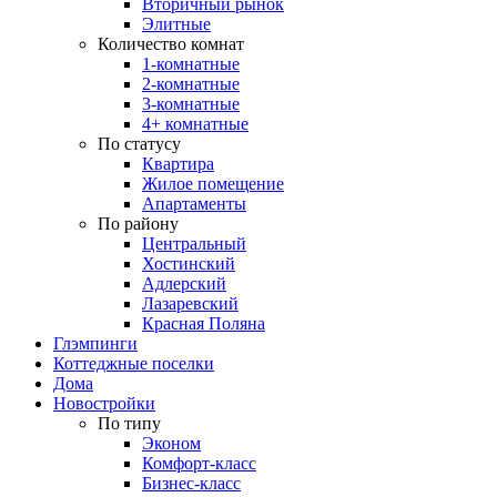
Вторичный рынок
Элитные
Количество комнат
1-комнатные
2-комнатные
3-комнатные
4+ комнатные
По статусу
Квартира
Жилое помещение
Апартаменты
По району
Центральный
Хостинский
Адлерский
Лазаревский
Красная Поляна
Глэмпинги
Коттеджные поселки
Дома
Новостройки
По типу
Эконом
Комфорт-класс
Бизнес-класс