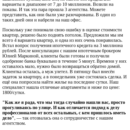
варианты в диапазоне от 7 до 10 миллионов. Возили на
показы. И так эта пара прошла 3 агентства. Можете
представить, как они были уже разочарованы. В один из
таких дней они и набрели на наш офис.
Поскольку уже понимали свою ошибку в оценке стоимости
квартир, решено было поднять потолок. Предложили мы им
всего 4 варианта квартир, и одна из них очень понравилась.
Встал вопрос получения ипотечного кредита на 3 миллиона
рублей. После консультации с нашим ипотечным брокером
Юлией Маркиной, клиенты были готовы и получили
одобрение банка буквально в течение 5 минут. Времени у них
оставалось мало, нужно было возвращаться обратно домой.
Клиентка осталась, а муж улетел. В пятницу был внесён
задаток за квартиру, а в понедельник уже состоялась сделка. И
ещё она попросила найти жилье на последние сутки. Наш
специалист нашла отличные апартаменты и ниже по цене:
1800/сутки.
"Как же я рада, что мы тогда случайно нашли вас, просто
прогуливаясь по улице. И как отличается подход к делу
профессионалов от всех остальных, с кем пришлось иметь
дело"
, — так отозвалась она о сотрудничестве с нашим
агентством.