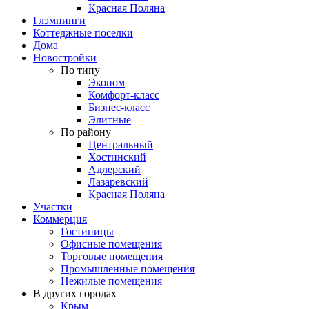
Красная Поляна
Глэмпинги
Коттеджные поселки
Дома
Новостройки
По типу
Эконом
Комфорт-класс
Бизнес-класс
Элитные
По району
Центральный
Хостинский
Адлерский
Лазаревский
Красная Поляна
Участки
Коммерция
Гостиницы
Офисные помещения
Торговые помещения
Промышленные помещения
Нежилые помещения
В других городах
Крым