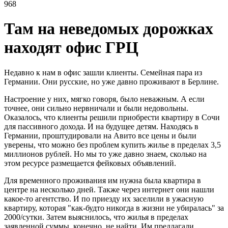
968
Там на неведомых дорожках
находят офис ГРЦ
Недавно к нам в офис зашли клиенты. Семейная пара из
Германии. Они русские, но уже давно проживают в Берлине.
Настроение у них, мягко говоря, было неважным. А если
точнее, они сильно нервничали и были недовольны.
Оказалось, что клиенты решили приобрести квартиру в Сочи
для пассивного дохода. И на будущее детям. Находясь в
Германии, проштудировали на Авито все цены и были
уверены, что можно без проблем купить жилье в пределах 3,5
миллионов рублей. Но мы то уже давно знаем, сколько на
этом ресурсе размещается фейковых объявлений.
Для временного проживания им нужна была квартира в
центре на несколько дней. Также через интернет они нашли
какое-то агентство. И по приезду их заселили в ужасную
квартиру, которая "как-будто никогда в жизни не убиралась" за
2000/сутки. Затем выяснилось, что жилья в пределах
заявленной суммы, конечно, не найти. Им предлагали