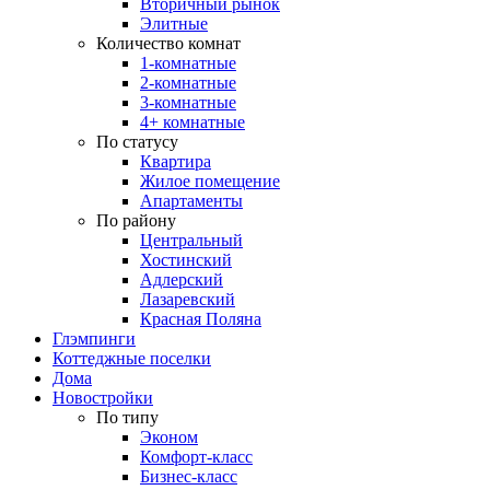
Вторичный рынок
Элитные
Количество комнат
1-комнатные
2-комнатные
3-комнатные
4+ комнатные
По статусу
Квартира
Жилое помещение
Апартаменты
По району
Центральный
Хостинский
Адлерский
Лазаревский
Красная Поляна
Глэмпинги
Коттеджные поселки
Дома
Новостройки
По типу
Эконом
Комфорт-класс
Бизнес-класс