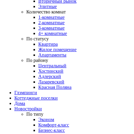
Вторичный рынок
Элитные
Количество комнат
1-комнатные
2-комнатные
3-комнатные
4+ комнатные
По статусу
Квартира
Жилое помещение
Апартаменты
По району
Центральный
Хостинский
Адлерский
Лазаревский
Красная Поляна
Глэмпинги
Коттеджные поселки
Дома
Новостройки
По типу
Эконом
Комфорт-класс
Бизнес-класс