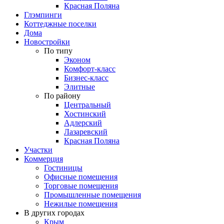
Красная Поляна
Глэмпинги
Коттеджные поселки
Дома
Новостройки
По типу
Эконом
Комфорт-класс
Бизнес-класс
Элитные
По району
Центральный
Хостинский
Адлерский
Лазаревский
Красная Поляна
Участки
Коммерция
Гостиницы
Офисные помещения
Торговые помещения
Промышленные помещения
Нежилые помещения
В других городах
Крым