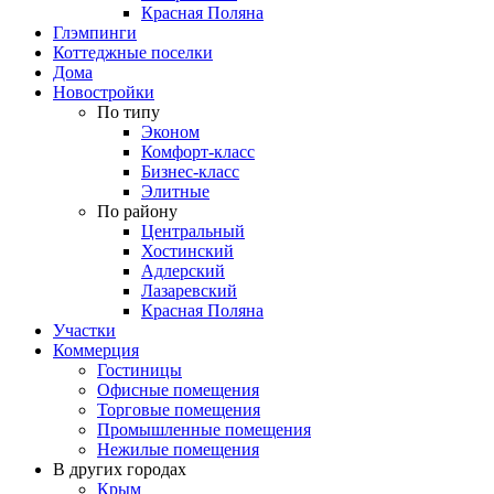
Красная Поляна
Глэмпинги
Коттеджные поселки
Дома
Новостройки
По типу
Эконом
Комфорт-класс
Бизнес-класс
Элитные
По району
Центральный
Хостинский
Адлерский
Лазаревский
Красная Поляна
Участки
Коммерция
Гостиницы
Офисные помещения
Торговые помещения
Промышленные помещения
Нежилые помещения
В других городах
Крым