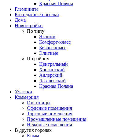
Красная Поляна
Глэмпинги
Коттеджные поселки
Дома
Новостройки
По типу
Эконом
Комфорт-класс
Бизнес-класс
Элитные
По району
Центральный
Хостинский
Адлерский
Лазаревский
Красная Поляна
Участки
Коммерция
Гостиницы
Офисные помещения
Торговые помещения
Промышленные помещения
Нежилые помещения
В других городах
Крым