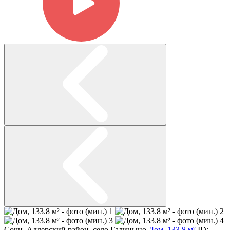
Сочи
,
Адлерский район
,
село Галицыно
Дом, 133.8 м²
ID: