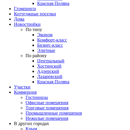
Красная Поляна
Глэмпинги
Коттеджные поселки
Дома
Новостройки
По типу
Эконом
Комфорт-класс
Бизнес-класс
Элитные
По району
Центральный
Хостинский
Адлерский
Лазаревский
Красная Поляна
Участки
Коммерция
Гостиницы
Офисные помещения
Торговые помещения
Промышленные помещения
Нежилые помещения
В других городах
Крым