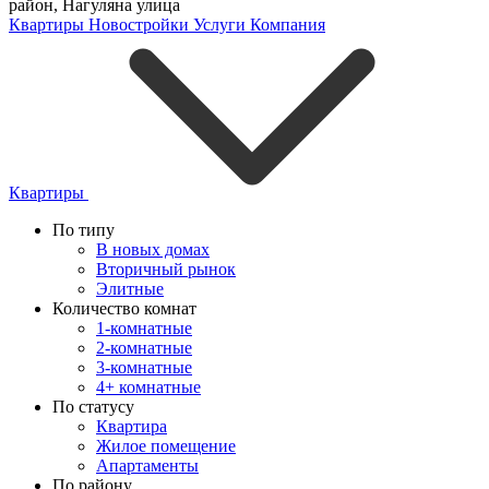
район
,
Нагуляна улица
Квартиры
Новостройки
Услуги
Компания
Квартиры
По типу
В новых домах
Вторичный рынок
Элитные
Количество комнат
1-комнатные
2-комнатные
3-комнатные
4+ комнатные
По статусу
Квартира
Жилое помещение
Апартаменты
По району