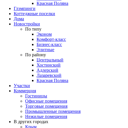
Красная Поляна
Глэмпинги
Коттеджные поселки
Дома
Новостройки
По типу
Эконом
Комфорт-класс
Бизнес-класс
Элитные
По району
Центральный
Хостинский
Адлерский
Лазаревский
Красная Поляна
Участки
Коммерция
Гостиницы
Офисные помещения
Торговые помещения
Промышленные помещения
Нежилые помещения
В других городах
Крым