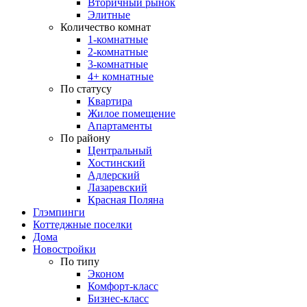
Вторичный рынок
Элитные
Количество комнат
1-комнатные
2-комнатные
3-комнатные
4+ комнатные
По статусу
Квартира
Жилое помещение
Апартаменты
По району
Центральный
Хостинский
Адлерский
Лазаревский
Красная Поляна
Глэмпинги
Коттеджные поселки
Дома
Новостройки
По типу
Эконом
Комфорт-класс
Бизнес-класс