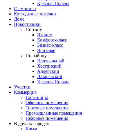
Красная Поляна
Глэмпинги
Коттеджные поселки
Дома
Новостройки
По типу
Эконом
Комфорт-класс
Бизнес-класс
Элитные
По району
Центральный
Хостинский
Адлерский
Лазаревский
Красная Поляна
Участки
Коммерция
Гостиницы
Офисные помещения
Торговые помещения
Промышленные помещения
Нежилые помещения
В других городах
Крым