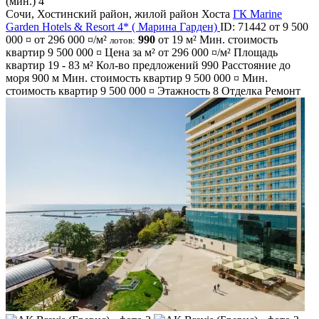
Сочи
,
Хостинский район
,
жилой район Хоста
ГК Marine
Garden Hotels & Resort 4* ( Марина Гарден)
ID: 71442
от 9 500
000 ¤
от 296 000 ¤/м²
990
от 19 м²
Мин. стоимость
лотов:
квартир
9 500 000 ¤
Цена за м² от
296 000 ¤/м²
Площадь
квартир
19 - 83 м²
Кол-во предложений
990
Расстояние до
моря
900 м
Мин. стоимость квартир
9 500 000 ¤
Мин.
стоимость квартир
9 500 000 ¤
Этажность
8
Отделка
Ремонт