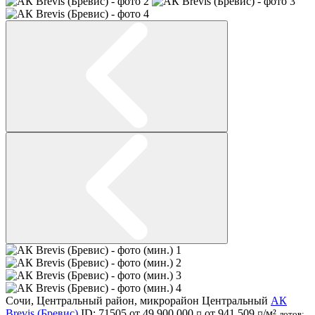
Сочи
,
Центральный район
,
микрорайон Центральный
АК
Brevis (Бревис)
ID: 71505
от 49 900 000 ¤
от 941 509 ¤/м²
лотов: