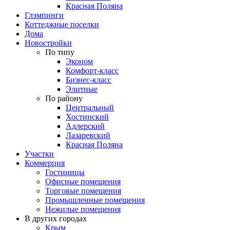
Красная Поляна
Глэмпинги
Коттеджные поселки
Дома
Новостройки
По типу
Эконом
Комфорт-класс
Бизнес-класс
Элитные
По району
Центральный
Хостинский
Адлерский
Лазаревский
Красная Поляна
Участки
Коммерция
Гостиницы
Офисные помещения
Торговые помещения
Промышленные помещения
Нежилые помещения
В других городах
Крым