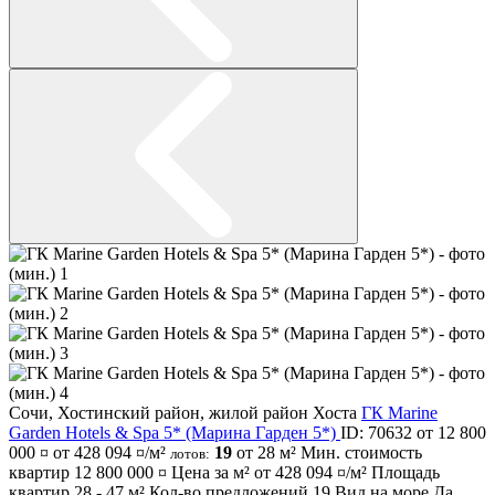
Сочи
,
Хостинский район
,
жилой район Хоста
ГК Marine
Garden Hotels & Spa 5* (Марина Гарден 5*)
ID: 70632
от 12 800
000 ¤
от 428 094 ¤/м²
19
от 28 м²
Мин. стоимость
лотов:
квартир
12 800 000 ¤
Цена за м² от
428 094 ¤/м²
Площадь
квартир
28 - 47 м²
Кол-во предложений
19
Вид на море
Да