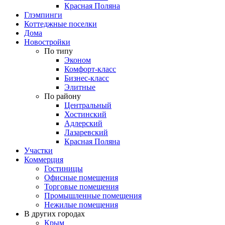
Красная Поляна
Глэмпинги
Коттеджные поселки
Дома
Новостройки
По типу
Эконом
Комфорт-класс
Бизнес-класс
Элитные
По району
Центральный
Хостинский
Адлерский
Лазаревский
Красная Поляна
Участки
Коммерция
Гостиницы
Офисные помещения
Торговые помещения
Промышленные помещения
Нежилые помещения
В других городах
Крым