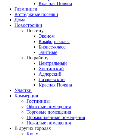
Красная Поляна
Глэмпинги
Коттеджные поселки
Дома
Новостройки
По типу
Эконом
Комфорт-класс
Бизнес-класс
Элитные
По району
Центральный
Хостинский
Адлерский
Лазаревский
Красная Поляна
Участки
Коммерция
Гостиницы
Офисные помещения
Торговые помещения
Промышленные помещения
Нежилые помещения
В других городах
Крым