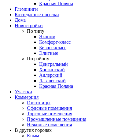
Красная Поляна
Глэмпинги
Коттеджные поселки
Дома
Новостройки
По типу
Эконом
Комфорт-класс
Бизнес-класс
Элитные
По району
Центральный
Хостинский
Адлерский
Лазаревский
Красная Поляна
Участки
Коммерция
Гостиницы
Офисные помещения
Торговые помещения
Промышленные помещения
Нежилые помещения
В других городах
Крым