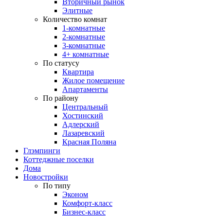
Вторичный рынок
Элитные
Количество комнат
1-комнатные
2-комнатные
3-комнатные
4+ комнатные
По статусу
Квартира
Жилое помещение
Апартаменты
По району
Центральный
Хостинский
Адлерский
Лазаревский
Красная Поляна
Глэмпинги
Коттеджные поселки
Дома
Новостройки
По типу
Эконом
Комфорт-класс
Бизнес-класс