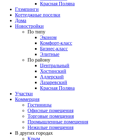
Красная Поляна
Глэмпинги
Коттеджные поселки
Дома
Новостройки
По типу
Эконом
Комфорт-класс
Бизнес-класс
Элитные
По району
Центральный
Хостинский
Адлерский
Лазаревский
Красная Поляна
Участки
Коммерция
Гостиницы
Офисные помещения
Торговые помещения
Промышленные помещения
Нежилые помещения
В других городах
Крым