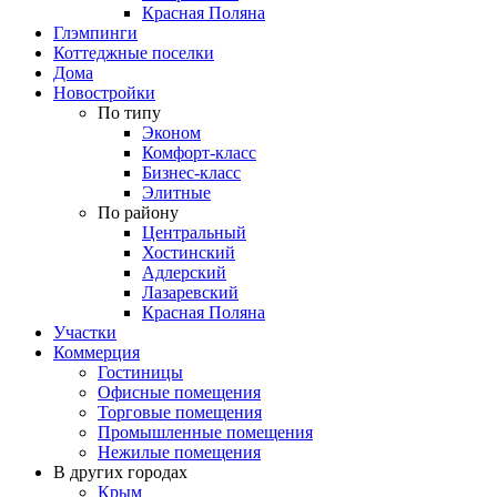
Красная Поляна
Глэмпинги
Коттеджные поселки
Дома
Новостройки
По типу
Эконом
Комфорт-класс
Бизнес-класс
Элитные
По району
Центральный
Хостинский
Адлерский
Лазаревский
Красная Поляна
Участки
Коммерция
Гостиницы
Офисные помещения
Торговые помещения
Промышленные помещения
Нежилые помещения
В других городах
Крым