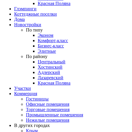
Красная Поляна
Глэмпинги
Коттеджные поселки
Дома
Новостройки
По типу
Эконом
Комфорт-класс
Бизнес-класс
Элитные
По району
Центральный
Хостинский
Адлерский
Лазаревский
Красная Поляна
Участки
Коммерция
Гостиницы
Офисные помещения
Торговые помещения
Промышленные помещения
Нежилые помещения
В других городах
Крым