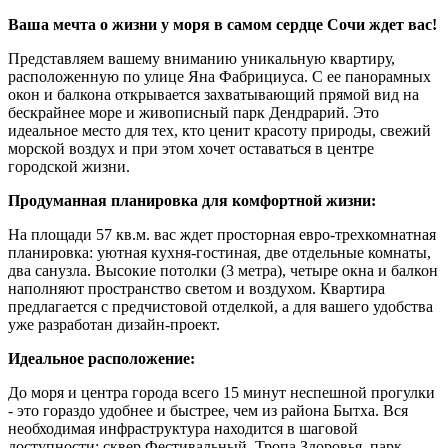
Ваша мечта о жизни у моря в самом сердце Сочи ждет вас!
Представляем вашему вниманию уникальную квартиру,
расположенную по улице Яна Фабрициуса. С ее панорамных
окон и балкона открывается захватывающий прямой вид на
бескрайнее море и живописный парк Дендрарий. Это
идеальное место для тех, кто ценит красоту природы, свежий
морской воздух и при этом хочет оставаться в центре
городской жизни.
Продуманная планировка для комфортной жизни:
На площади 57 кв.м. вас ждет просторная евро-трехкомнатная
планировка: уютная кухня-гостиная, две отдельные комнаты,
два санузла. Высокие потолки (3 метра), четыре окна и балкон
наполняют пространство светом и воздухом. Квартира
предлагается с предчистовой отделкой, а для вашего удобства
уже разработан дизайн-проект.
Идеальное расположение:
До моря и центра города всего 15 минут неспешной прогулки
- это гораздо удобнее и быстрее, чем из района Бытха. Вся
необходимая инфраструктура находится в шаговой
доступности: сквер Фестивальный, Тропа Здоровья, парк