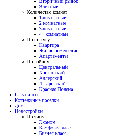
Вторичный рынок
Элитные
Количество комнат
1-комнатные
2-комнатные
3-комнатные
4+ комнатные
По статусу
Квартира
Жилое помещение
Апартаменты
По району
Центральный
Хостинский
Адлерский
Лазаревский
Красная Поляна
Глэмпинги
Коттеджные поселки
Дома
Новостройки
По типу
Эконом
Комфорт-класс
Бизнес-класс