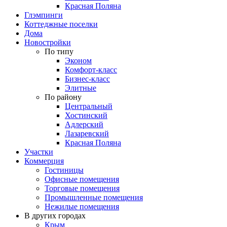
Красная Поляна
Глэмпинги
Коттеджные поселки
Дома
Новостройки
По типу
Эконом
Комфорт-класс
Бизнес-класс
Элитные
По району
Центральный
Хостинский
Адлерский
Лазаревский
Красная Поляна
Участки
Коммерция
Гостиницы
Офисные помещения
Торговые помещения
Промышленные помещения
Нежилые помещения
В других городах
Крым