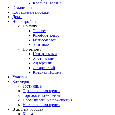
Красная Поляна
Глэмпинги
Коттеджные поселки
Дома
Новостройки
По типу
Эконом
Комфорт-класс
Бизнес-класс
Элитные
По району
Центральный
Хостинский
Адлерский
Лазаревский
Красная Поляна
Участки
Коммерция
Гостиницы
Офисные помещения
Торговые помещения
Промышленные помещения
Нежилые помещения
В других городах
Крым