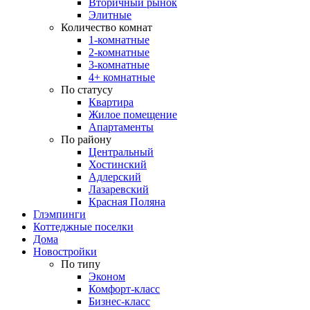
Вторичный рынок
Элитные
Количество комнат
1-комнатные
2-комнатные
3-комнатные
4+ комнатные
По статусу
Квартира
Жилое помещение
Апартаменты
По району
Центральный
Хостинский
Адлерский
Лазаревский
Красная Поляна
Глэмпинги
Коттеджные поселки
Дома
Новостройки
По типу
Эконом
Комфорт-класс
Бизнес-класс