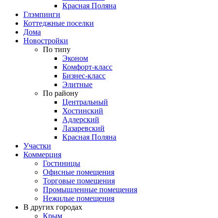
Красная Поляна
Глэмпинги
Коттеджные поселки
Дома
Новостройки
По типу
Эконом
Комфорт-класс
Бизнес-класс
Элитные
По району
Центральный
Хостинский
Адлерский
Лазаревский
Красная Поляна
Участки
Коммерция
Гостиницы
Офисные помещения
Торговые помещения
Промышленные помещения
Нежилые помещения
В других городах
Крым