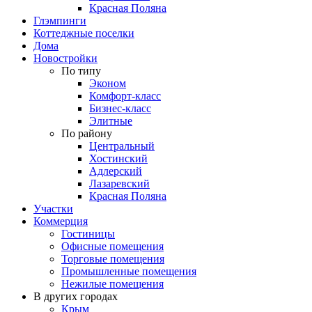
Красная Поляна
Глэмпинги
Коттеджные поселки
Дома
Новостройки
По типу
Эконом
Комфорт-класс
Бизнес-класс
Элитные
По району
Центральный
Хостинский
Адлерский
Лазаревский
Красная Поляна
Участки
Коммерция
Гостиницы
Офисные помещения
Торговые помещения
Промышленные помещения
Нежилые помещения
В других городах
Крым