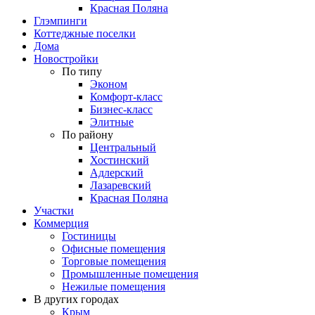
Красная Поляна
Глэмпинги
Коттеджные поселки
Дома
Новостройки
По типу
Эконом
Комфорт-класс
Бизнес-класс
Элитные
По району
Центральный
Хостинский
Адлерский
Лазаревский
Красная Поляна
Участки
Коммерция
Гостиницы
Офисные помещения
Торговые помещения
Промышленные помещения
Нежилые помещения
В других городах
Крым