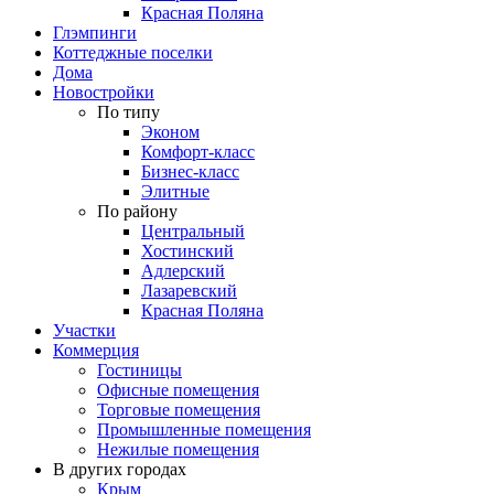
Красная Поляна
Глэмпинги
Коттеджные поселки
Дома
Новостройки
По типу
Эконом
Комфорт-класс
Бизнес-класс
Элитные
По району
Центральный
Хостинский
Адлерский
Лазаревский
Красная Поляна
Участки
Коммерция
Гостиницы
Офисные помещения
Торговые помещения
Промышленные помещения
Нежилые помещения
В других городах
Крым