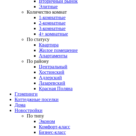
Вторичный рынок
Элитные
Количество комнат
1-комнатные
2-комнатные
3-комнатные
4+ комнатные
По статусу
Квартира
Жилое помещение
Апартаменты
По району
Центральный
Хостинский
Адлерский
Лазаревский
Красная Поляна
Глэмпинги
Коттеджные поселки
Дома
Новостройки
По типу
Эконом
Комфорт-класс
Бизнес-класс