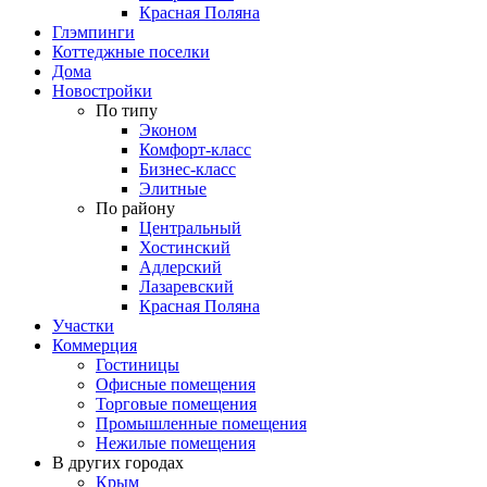
Красная Поляна
Глэмпинги
Коттеджные поселки
Дома
Новостройки
По типу
Эконом
Комфорт-класс
Бизнес-класс
Элитные
По району
Центральный
Хостинский
Адлерский
Лазаревский
Красная Поляна
Участки
Коммерция
Гостиницы
Офисные помещения
Торговые помещения
Промышленные помещения
Нежилые помещения
В других городах
Крым