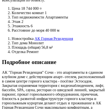
Консультация по объекту:
Цена
18 744 000 ¤
Количество комнат
1
Тип недвижимости
Апартаменты
Этаж
2
Этажность
6
Расстояние до моря
40 000 м
Новостройка
АК Горная Резиденция
Тип дома
Монолит
Площадь (общая)
56,8 м²
Отделка
Ремонт
Подробное описание
АК "Горная Резиденция" Сочи - это апартаменты в сданном
клубном доме с действующим апарт- отелем, расположенный
в самом центре горного кластера - посёлке Эстосадок.
Закрытая охраняемая территория с видеонаблюдением, лифт,
бассейн, SРА, сауна, ресторан со шведской линией, закрытый
паркинг, прокат горнолыжного оборудования, прачечная,
близость к развитой инфраструктуре горного кластера и
горнолыжным курортам делают отдых и проживание в АК
Горная Резиденция Сочи максимально комфортным, а