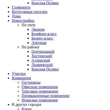
Красная Поляна
Глэмпинги
Коттеджные поселки
Дома
Новостройки
По типу
Эконом
Комфорт-класс
Бизнес-класс
Элитные
По району
Центральный
Хостинский
Адлерский
Лазаревский
Красная Поляна
Участки
Коммерция
Гостиницы
Офисные помещения
Торговые помещения
Промышленные помещения
Нежилые помещения
В других городах
Крым