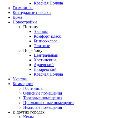
Красная Поляна
Глэмпинги
Коттеджные поселки
Дома
Новостройки
По типу
Эконом
Комфорт-класс
Бизнес-класс
Элитные
По району
Центральный
Хостинский
Адлерский
Лазаревский
Красная Поляна
Участки
Коммерция
Гостиницы
Офисные помещения
Торговые помещения
Промышленные помещения
Нежилые помещения
В других городах
Крым