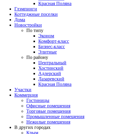
Красная Поляна
Глэмпинги
Коттеджные поселки
Дома
Новостройки
По типу
Эконом
Комфорт-класс
Бизнес-класс
Элитные
По району
Центральный
Хостинский
Адлерский
Лазаревский
Красная Поляна
Участки
Коммерция
Гостиницы
Офисные помещения
Торговые помещения
Промышленные помещения
Нежилые помещения
В других городах
Крым