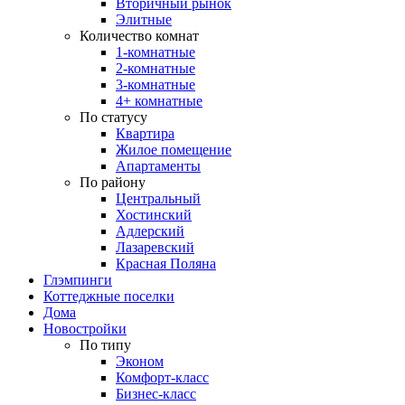
Вторичный рынок
Элитные
Количество комнат
1-комнатные
2-комнатные
3-комнатные
4+ комнатные
По статусу
Квартира
Жилое помещение
Апартаменты
По району
Центральный
Хостинский
Адлерский
Лазаревский
Красная Поляна
Глэмпинги
Коттеджные поселки
Дома
Новостройки
По типу
Эконом
Комфорт-класс
Бизнес-класс