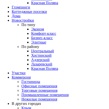
Красная Поляна
Глэмпинги
Коттеджные поселки
Дома
Новостройки
По типу
Эконом
Комфорт-класс
Бизнес-класс
Элитные
По району
Центральный
Хостинский
Адлерский
Лазаревский
Красная Поляна
Участки
Коммерция
Гостиницы
Офисные помещения
Торговые помещения
Промышленные помещения
Нежилые помещения
В других городах
Крым