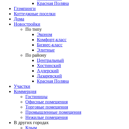
Красная Поляна
Глэмпинги
Коттеджные поселки
Дома
Новостройки
По типу
Эконом
Комфорт-класс
Бизнес-класс
Элитные
По району
Центральный
Хостинский
Адлерский
Лазаревский
Красная Поляна
Участки
Коммерция
Гостиницы
Офисные помещения
Торговые помещения
Промышленные помещения
Нежилые помещения
В других городах
Крым