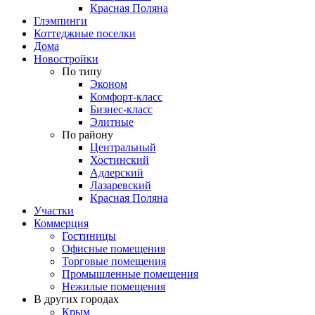
Красная Поляна
Глэмпинги
Коттеджные поселки
Дома
Новостройки
По типу
Эконом
Комфорт-класс
Бизнес-класс
Элитные
По району
Центральный
Хостинский
Адлерский
Лазаревский
Красная Поляна
Участки
Коммерция
Гостиницы
Офисные помещения
Торговые помещения
Промышленные помещения
Нежилые помещения
В других городах
Крым