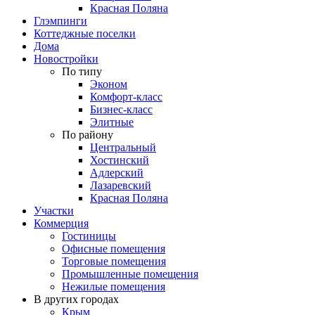
Красная Поляна
Глэмпинги
Коттеджные поселки
Дома
Новостройки
По типу
Эконом
Комфорт-класс
Бизнес-класс
Элитные
По району
Центральный
Хостинский
Адлерский
Лазаревский
Красная Поляна
Участки
Коммерция
Гостиницы
Офисные помещения
Торговые помещения
Промышленные помещения
Нежилые помещения
В других городах
Крым