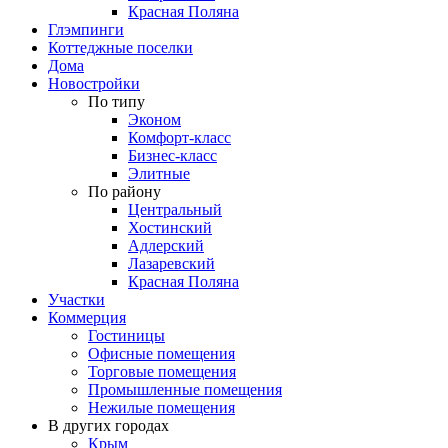
Красная Поляна
Глэмпинги
Коттеджные поселки
Дома
Новостройки
По типу
Эконом
Комфорт-класс
Бизнес-класс
Элитные
По району
Центральный
Хостинский
Адлерский
Лазаревский
Красная Поляна
Участки
Коммерция
Гостиницы
Офисные помещения
Торговые помещения
Промышленные помещения
Нежилые помещения
В других городах
Крым