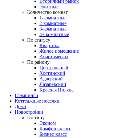
Вторичный рынок
Элитные
Количество комнат
1-комнатные
2-комнатные
3-комнатные
4+ комнатные
По статусу
Квартира
Жилое помещение
Апартаменты
По району
Центральный
Хостинский
Адлерский
Лазаревский
Красная Поляна
Глэмпинги
Коттеджные поселки
Дома
Новостройки
По типу
Эконом
Комфорт-класс
Бизнес-класс