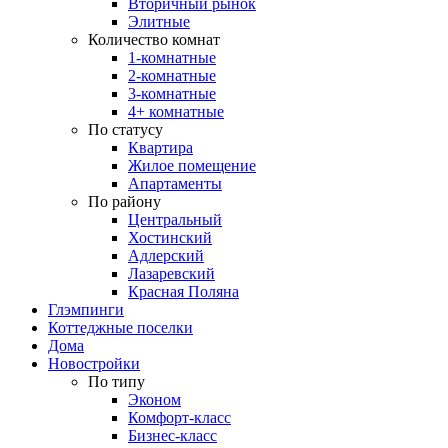
Вторичный рынок
Элитные
Количество комнат
1-комнатные
2-комнатные
3-комнатные
4+ комнатные
По статусу
Квартира
Жилое помещение
Апартаменты
По району
Центральный
Хостинский
Адлерский
Лазаревский
Красная Поляна
Глэмпинги
Коттеджные поселки
Дома
Новостройки
По типу
Эконом
Комфорт-класс
Бизнес-класс