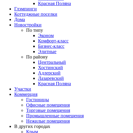
Красная Поляна
Глэмпинги
Коттеджные поселки
Дома
Новостройки
По типу
Эконом
Комфорт-класс
Бизнес-класс
Элитные
По району
Центральный
Хостинский
Адлерский
Лазаревский
Красная Поляна
Участки
Коммерция
Гостиницы
Офисные помещения
Торговые помещения
Промышленные помещения
Нежилые помещения
В других городах
Крым