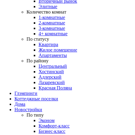
Вторичный рынок
Элитные
Количество комнат
1-комнатные
2-комнатные
3-комнатные
4+ комнатные
По статусу
Квартира
Жилое помещение
Апартаменты
По району
Центральный
Хостинский
Адлерский
Лазаревский
Красная Поляна
Глэмпинги
Коттеджные поселки
Дома
Новостройки
По типу
Эконом
Комфорт-класс
Бизнес-класс